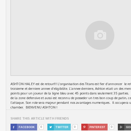
ASHTON HALEY est de retour!!! L’organisation des Titans est fier d’annoncer le re
troisieme et derniere annee d’eligibilite. L’annee derniere, Ashton etait un des me
points pour un joueur de la ligne bleu avec 45 points dans seulement 35 parties. I
de la zone defensive et aussi est reconnu de posseder un tres bon coup de patin, ce
l’attaque. Son role sera majeur pendant nos avantages numeriques. Il occupera u
chamber. BIENVENU ASHTON !
SHARE THIS ARTICLE WITH FRIENDS
0
0
0

FACEBOOK

TWITTER

PINTEREST

GO