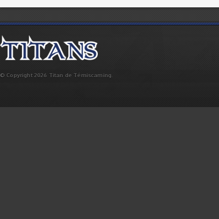
© Copyright 2026 Titan de Témiscaming.