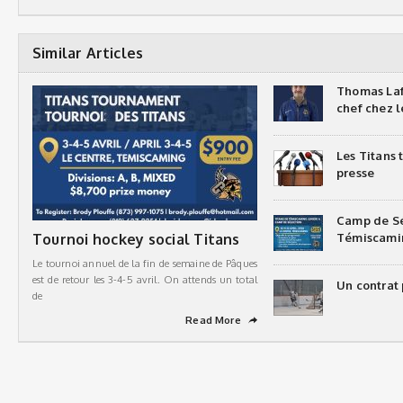
Similar Articles
Thomas Laf
chef chez l
Les Titans
presse
Camp de Sé
Tournoi hockey social Titans
Témiscami
Le tournoi annuel de la fin de semaine de Pâques
est de retour les 3-4-5 avril. On attends un total
Un contrat 
de
Read More
➦