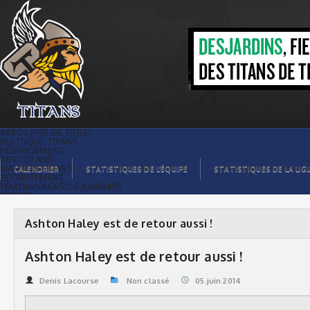
Ashton Haley est de retour aussi ! |
Titans de témiscaming
#8804 (PAS DE TITRE)
BOUTIQUE TITANS
HÉBERGEMENT
INFO TITANS
MAGASIN TITANS
CALENDRIER
STATISTIQUES DE L’ÉQUIPE
STATISTIQUES DE LA LIG
RECRUTEMENT
TÉMOIGNAGES DE JOUEURS
ACCUEIL
BILLETS
CONTACTS
GALERIE PHOTOS
Ashton Haley est de retour aussi !
STATISTIQUES
ORGANISATION
JOUEURS
Ashton Haley est de retour aussi !
CALENDRIER
GALERIE VIDÉOS
COMMANDITAIRES
Denis Lacourse
Non classé
05.juin 2014
LIGUE
STATISTIQUES DE LA LIGUE