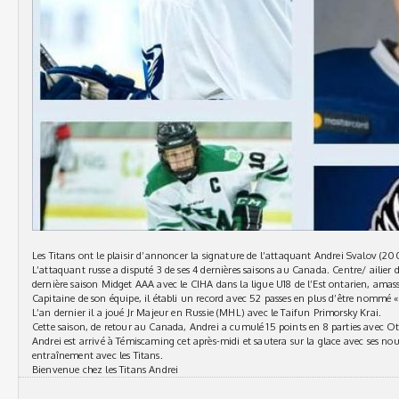
Les Titans ont le plaisir d’annoncer la signature de l’attaquant Andrei Svalov (2002
L’attaquant russe a disputé 3 de ses 4 dernières saisons au Canada. Centre/ ailie
dernière saison Midget AAA avec le CIHA dans la ligue U18 de l’Est ontarien, amas
Capitaine de son équipe, il établi un record avec 52 passes en plus d’être nommé « 
L’an dernier il a joué Jr Majeur en Russie (MHL) avec le Taifun Primorsky Krai.
Cette saison, de retour au Canada, Andrei a cumulé 15 points en 8 parties avec O
Andrei est arrivé à Témiscaming cet après-midi et sautera sur la glace avec ses n
entraînement avec les Titans.
Bienvenue chez les Titans Andrei