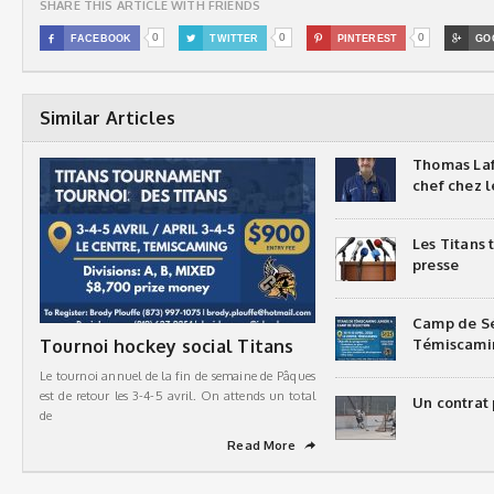
SHARE THIS ARTICLE WITH FRIENDS
0
0
0

FACEBOOK

TWITTER

PINTEREST

GO
Similar Articles
Thomas Laf
chef chez l
Les Titans
presse
Camp de Sé
Tournoi hockey social Titans
Témiscami
Le tournoi annuel de la fin de semaine de Pâques
est de retour les 3-4-5 avril. On attends un total
Un contrat 
de
Read More
➦