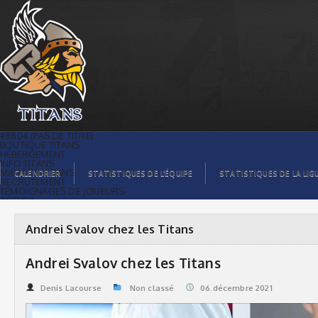
Andrei Svalov chez les Titans | Titans
de témiscaming
#8804 (PAS DE TITRE)
BOUTIQUE TITANS
HÉBERGEMENT
INFO TITANS
MAGASIN TITANS
CALENDRIER
STATISTIQUES DE L’ÉQUIPE
STATISTIQUES DE LA LIG
RECRUTEMENT
TÉMOIGNAGES DE JOUEURS
ACCUEIL
BILLETS
CONTACTS
GALERIE PHOTOS
Andrei Svalov chez les Titans
STATISTIQUES
ORGANISATION
JOUEURS
Andrei Svalov chez les Titans
CALENDRIER
GALERIE VIDÉOS
COMMANDITAIRES
Denis Lacourse
Non classé
06.décembre 2021
LIGUE
STATISTIQUES DE LA LIGUE