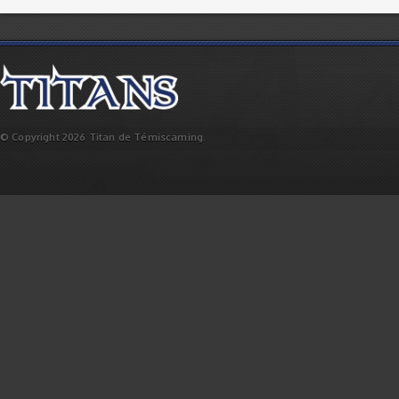
© Copyright 2026 Titan de Témiscaming.