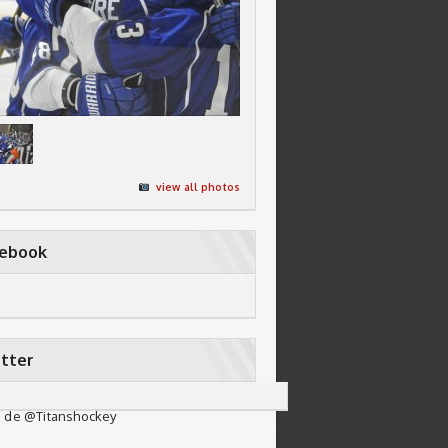
view all photos
cebook
tter
 de @Titanshockey