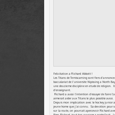
Felicitation a Richard Abbott !
Les Titans de Temiscaming sont fiers d’annoncer
baccalariat de l’universite Nipissing a North B
une deuzieme discipline en etude de religion. Il 
d’enseignant.
Richard a aussi l’intention d’essayer de faire l’
aimerait aider aux Titans le plus possible aussi.
Depuis mon implication avec le hockey junior a
jeune home que j’ai connu. Sa devotion pour ses
sur la route, on pourrait apercevoir Richard ave
Bien Richard, tout ton ouvrage a porte fruit. Le