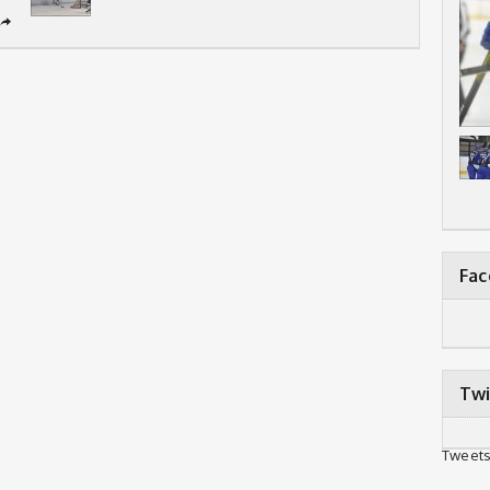
➦
Fa
Twi
Tweets