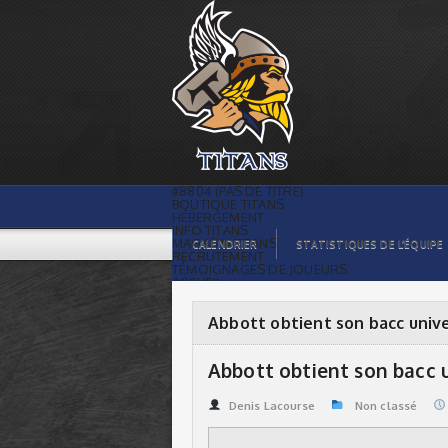
Abbott obtient son bacc universitaire |
Titans de témiscaming
#8804 (PAS DE TITRE)
BOUTIQUE TITANS
HÉBERGEMENT
INFO TITANS
MAGASIN TITANS
CALENDRIER
STATISTIQUES DE L’ÉQUIPE
RECRUTEMENT
TÉMOIGNAGES DE JOUEURS
ACCUEIL
BILLETS
CONTACTS
GALERIE PHOTOS
Abbott obtient son bacc unive
STATISTIQUES
ORGANISATION
JOUEURS
Abbott obtient son bacc u
CALENDRIER
GALERIE VIDÉOS
COMMANDITAIRES
Denis Lacourse
Non classé
LIGUE
STATISTIQUES DE LA LIGUE