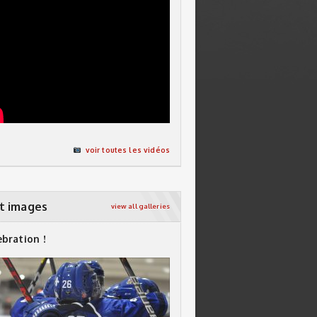
voir toutes les vidéos
t images
view all galleries
ebration !