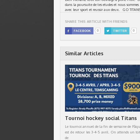
dans la poursuite de tes etudes et nous sommes 
avec leur sport et reussir aux deux. GO TITAN
SHARE THIS ARTICLE WITH FRIENDS
0
0

FACEBOOK

TWITTER
Similar Articles
Tournoi hockey social Titans
Le tournoi annuel de la fin de semaine de Pâqu
est de retour les 3-4-5 avril. On attends un tot
de