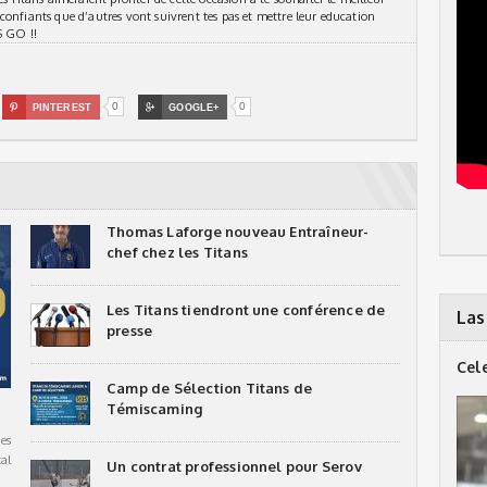
confiants que d’autres vont suivrent tes pas et mettre leur education
S GO !!
0
0

PINTEREST

GOOGLE+
Thomas Laforge nouveau Entraîneur-
chef chez les Titans
Les Titans tiendront une conférence de
Las
presse
Cel
Camp de Sélection Titans de
Témiscaming
es
al
Un contrat professionnel pour Serov