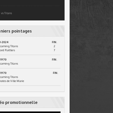
 vs Titans
niers pointages
3-2024
FIN.
caming Titans
2
ord Rattlers
7
-1970
FIN.
caming Titans
-1970
FIN.
caming Titans
irates de Ville Marie
éo promotionnelle