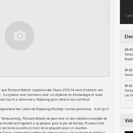
Lynx
Der
03-0
Temis
Bradf
31-12
Temis
31-12
 que Richard Abbott, capitaine des Titans 2013/14 vient d’obtenir son
Temis
ay. Il a gradue avec honneurs avec un diplome en Kinesiologie et aussi
Les P
est inscrit a retourner a Nipissing pour obtenir son certificat
alignement des Lakers de Nipissing (Hockey) l’annee prochaine. Il dit qu’il
 Temiscaming, Richard Abbott est peut etre un des meilleurs exemple de
Vid
 etudes sont egalent a sa passion pour le jeu de hockey. Plusieurs fois
c ses livres ouverts en train de se preparer pour un examen.
s Titans aimeraient profiter de cette occasion a te souhaiter le meilleur