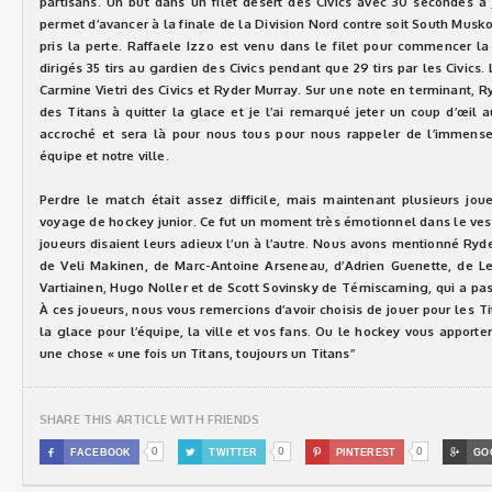
partisans. Un but dans un filet désert des Civics avec 30 secondes à j
permet d’avancer à la finale de la Division Nord contre soit South Musk
pris la perte. Raffaele Izzo est venu dans le filet pour commencer la
dirigés 35 tirs au gardien des Civics pendant que 29 tirs par les Civics.
Carmine Vietri des Civics et Ryder Murray. Sur une note en terminant, R
des Titans à quitter la glace et je l’ai remarqué jeter un coup d’œil
accroché et sera là pour nous tous pour nous rappeler de l’immense c
équipe et notre ville.
Perdre le match était assez difficile, mais maintenant plusieurs jou
voyage de hockey junior. Ce fut un moment très émotionnel dans le vest
joueurs disaient leurs adieux l’un à l’autre. Nous avons mentionné Ry
de Veli Makinen, de Marc-Antoine Arseneau, d’Adrien Guenette, de Lee 
Vartiainen, Hugo Noller et de Scott Sovinsky de Témiscaming, qui a pass
À ces joueurs, nous vous remercions d’avoir choisis de jouer pour les Tit
la glace pour l’équipe, la ville et vos fans. Ou le hockey vous apporte
une chose « une fois un Titans, toujours un Titans’’
SHARE THIS ARTICLE WITH FRIENDS
0
0
0

FACEBOOK

TWITTER

PINTEREST

GO