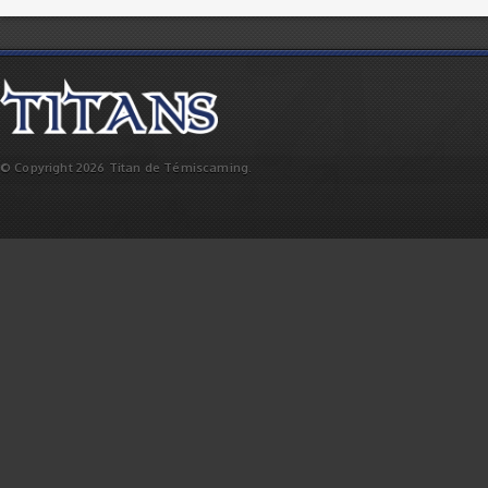
© Copyright 2026 Titan de Témiscaming.