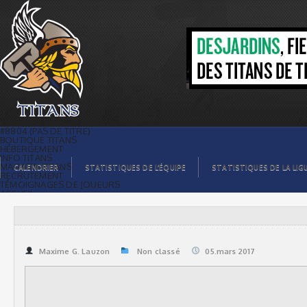
| Titans de témiscaming
#8804 (PAS DE TITRE)
BOUTIQUE TITANS
HÉBERGEMENT
INFO TITANS
MAGASIN TITANS
CALENDRIER
STATISTIQUES DE L’ÉQUIPE
STATISTIQUES DE LA LIG
RECRUTEMENT
TÉMOIGNAGES DE JOUEURS
ACCUEIL
BILLETS
CONTACTS
GALERIE PHOTOS
STATISTIQUES
ORGANISATION
JOUEURS
Maxime G. Lauzon
Non classé
05.mars 2017
CALENDRIER
GALERIE VIDÉOS
COMMANDITAIRES
LIGUE
STATISTIQUES DE LA LIGUE