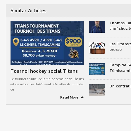
Similar Articles
Thomas Laf
chef chez l
Les Titans
presse
Camp de Sé
Tournoi hockey social Titans
Témiscami
Le tournoi annuel de la fin de semaine de Pâques
est de retour les 3-4-5 avril. On attends un total
Un contrat 
de
Read More
➦