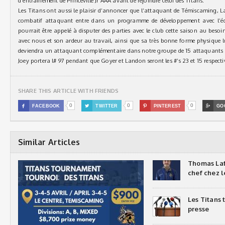
d’entrainement de Princeville Jr AAA avant de rejoindre celui des Titans.
Les Titans ont aussi le plaisir d’annoncer que l’attaquant de Témiscaming, La
combatif attaquant entre dans un programme de développement avec l’équi
pourrait être appelé à disputer des parties avec le club cette saison au beso
avec nous et son ardeur au travail, ainsi que sa très bonne forme physique lui
deviendra un attaquant complémentaire dans notre groupe de 15 attaquants c
Joey portera l# 97 pendant que Goyer et Landon seront les #’s 23 et 15 respect
SHARE THIS ARTICLE WITH FRIENDS
0
0
0

FACEBOOK

TWITTER

PINTEREST

GO
Similar Articles
Thomas Laf
chef chez l
Les Titans
presse