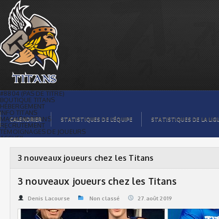
3 nouveaux joueurs chez les Titans |
Titans de témiscaming
#8804 (PAS DE TITRE)
BOUTIQUE TITANS
HÉBERGEMENT
INFO TITANS
MAGASIN TITANS
CALENDRIER
STATISTIQUES DE L’ÉQUIPE
STATISTIQUES DE LA LIG
RECRUTEMENT
TÉMOIGNAGES DE JOUEURS
ACCUEIL
BILLETS
CONTACTS
GALERIE PHOTOS
3 nouveaux joueurs chez les Titans
STATISTIQUES
ORGANISATION
JOUEURS
3 nouveaux joueurs chez les Titans
CALENDRIER
GALERIE VIDÉOS
COMMANDITAIRES
Denis Lacourse
Non classé
27.août 2019
LIGUE
STATISTIQUES DE LA LIGUE