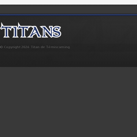
© Copyright 2026 Titan de Témiscaming.