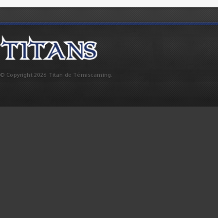
© Copyright 2026 Titan de Témiscaming.