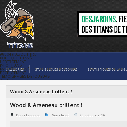
Wood & Arseneau brillent ! | Titans de
témiscaming
#8804 (PAS DE TITRE)
BOUTIQUE TITANS
HÉBERGEMENT
INFO TITANS
MAGASIN TITANS
CALENDRIER
STATISTIQUES DE L’ÉQUIPE
STATISTIQUES DE LA LIG
RECRUTEMENT
TÉMOIGNAGES DE JOUEURS
ACCUEIL
BILLETS
CONTACTS
GALERIE PHOTOS
Wood & Arseneau brillent !
STATISTIQUES
ORGANISATION
JOUEURS
Wood & Arseneau brillent !
CALENDRIER
GALERIE VIDÉOS
COMMANDITAIRES
Denis Lacourse
Non classé
20.octobre 2014
LIGUE
STATISTIQUES DE LA LIGUE