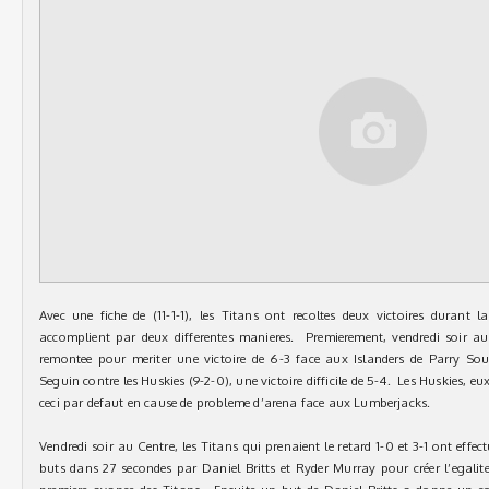
Avec une fiche de (11-1-1), les Titans ont recoltes deux victoires durant l
accomplient par deux differentes manieres. Premierement, vendredi soir au
remontee pour meriter une victoire de 6-3 face aux Islanders de Parry S
Seguin contre les Huskies (9-2-0), une victoire difficile de 5-4. Les Huskies, e
ceci par defaut en cause de probleme d’arena face aux Lumberjacks.
Vendredi soir au Centre, les Titans qui prenaient le retard 1-0 et 3-1 ont effe
buts dans 27 secondes par Daniel Britts et Ryder Murray pour créer l’egalit