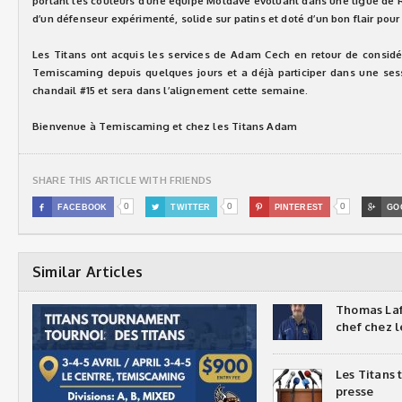
portant les couleurs d’une équipe Moldave évoluant dans une ligue de 
d’un défenseur expérimenté, solide sur patins et doté d’un bon flair pour 
Les Titans ont acquis les services de Adam Cech en retour de considér
Temiscaming depuis quelques jours et a déjà participer dans une ses
chandail #15 et sera dans l’alignement cette semaine.
Bienvenue à Temiscaming et chez les Titans Adam
SHARE THIS ARTICLE WITH FRIENDS
0
0
0

FACEBOOK

TWITTER

PINTEREST

GO
Similar Articles
Thomas Laf
chef chez l
Les Titans
presse