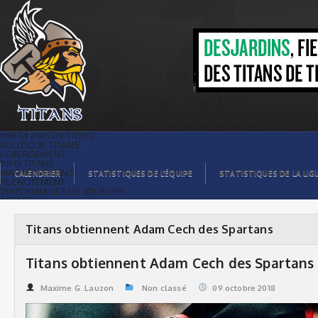
Titans obtiennent Adam Cech des
Spartans | Titans de témiscaming
#8804 (PAS DE TITRE)
BOUTIQUE TITANS
HÉBERGEMENT
INFO TITANS
MAGASIN TITANS
CALENDRIER
STATISTIQUES DE L’ÉQUIPE
STATISTIQUES DE LA LIG
RECRUTEMENT
TÉMOIGNAGES DE JOUEURS
ACCUEIL
BILLETS
CONTACTS
GALERIE PHOTOS
Titans obtiennent Adam Cech des Spartans
STATISTIQUES
ORGANISATION
JOUEURS
Titans obtiennent Adam Cech des Spartans
CALENDRIER
GALERIE VIDÉOS
COMMANDITAIRES
Maxime G. Lauzon
Non classé
09.octobre 2018
LIGUE
STATISTIQUES DE LA LIGUE