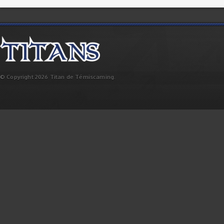
© Copyright 2026 Titan de Témiscaming.