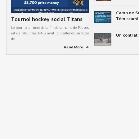
Camp de Sé
Tournoi hockey social Titans
Témiscami
Le tournoi annuel de la fin de semaine de Pâques
est de retour les 3-4-5 avril. On attends un total
Un contrat 
de
Read More
➦