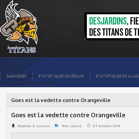
Goes est la vedette contre Orangeville
| Titans de témiscaming
#8804 (PAS DE TITRE)
BOUTIQUE TITANS
HÉBERGEMENT
INFO TITANS
MAGASIN TITANS
CALENDRIER
STATISTIQUES DE L’ÉQUIPE
STATISTIQUES DE LA LIG
RECRUTEMENT
TÉMOIGNAGES DE JOUEURS
ACCUEIL
BILLETS
CONTACTS
GALERIE PHOTOS
Goes est la vedette contre Orangeville
STATISTIQUES
ORGANISATION
JOUEURS
Goes est la vedette contre Orangeville
CALENDRIER
GALERIE VIDÉOS
COMMANDITAIRES
Maxime G. Lauzon
Non classé
07.octobre 2016
LIGUE
STATISTIQUES DE LA LIGUE