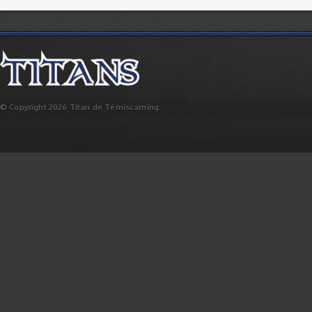
© Copyright 2026 Titan de Témiscaming.