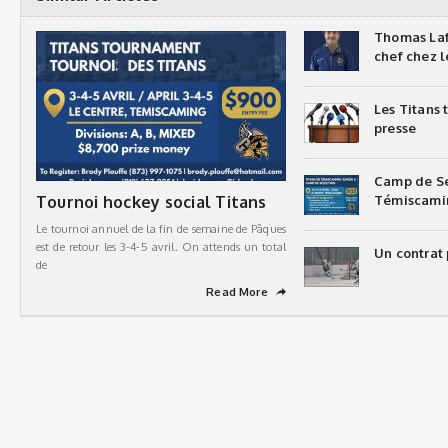
Thomas Laf
chef chez l
Les Titans
presse
Camp de Sé
Tournoi hockey social Titans
Témiscami
Le tournoi annuel de la fin de semaine de Pâques
est de retour les 3-4-5 avril. On attends un total
Un contrat 
de
Read More
➦