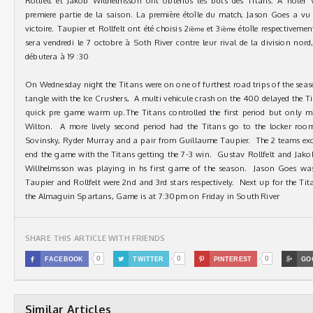
Rollfelt et Jakob Willhelmsson ont obtenus les buts des Titans. À noter 
premiere partie de la saison. La première étoîle du match, Jason Goes a vu 38
victoire. Taupier et Rollfelt ont été choisis 2
et 3
étoîle respectivemen
ième
ième
sera vendredi le 7 octobre à Soth River contre leur rival de la division no
débutera à 19 :30
On Wednesday night the Titans were on one of furthest road trips of the seaso
tangle with the Ice Crushers, A multi vehicule crash on the 400 delayed the 
quick pre game warm up.The Titans controlled the first period but only
Wilton. A more lively second period had the Titans go to the locker roo
Sovinsky, Ryder Murray and a pair from Guillaume Taupier. The 2 teams exc
end the game with the Titans getting the 7-3 win. Gustav Rollfelt and Jak
Willhelmsson was playing in hs first game of the season. Jason Goes was
Taupier and Rollfelt were 2nd and 3rd stars respectively. Next up for the Tita
the Almaguin Spartans, Game is at 7:30pm on Friday in South River
SHARE THIS ARTICLE WITH FRIENDS
0
0
0

FACEBOOK

TWITTER

PINTEREST

GO
Similar Articles