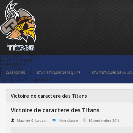
Victoire de caractere des Titans | Titans
de témiscaming
#8804 (PAS DE TITRE)
BOUTIQUE TITANS
HÉBERGEMENT
INFO TITANS
MAGASIN TITANS
CALENDRIER
STATISTIQUES DE L’ÉQUIPE
STATISTIQUES DE LA LIG
RECRUTEMENT
TÉMOIGNAGES DE JOUEURS
ACCUEIL
BILLETS
CONTACTS
GALERIE PHOTOS
Victoire de caractere des Titans
STATISTIQUES
ORGANISATION
JOUEURS
Victoire de caractere des Titans
CALENDRIER
GALERIE VIDÉOS
COMMANDITAIRES
Maxime G. Lauzon
Non classé
10.septembre 2016
LIGUE
STATISTIQUES DE LA LIGUE