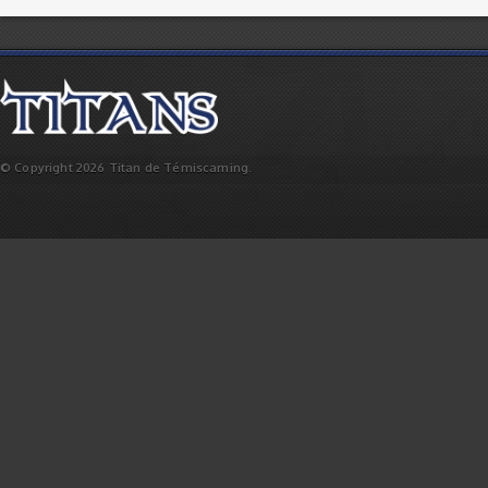
© Copyright 2026 Titan de Témiscaming.