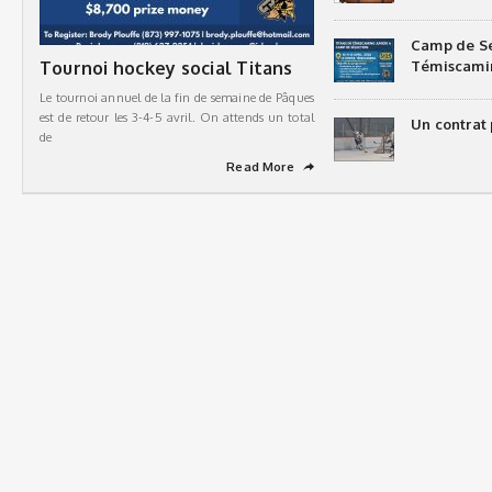
Camp de Sé
Tournoi hockey social Titans
Témiscami
Le tournoi annuel de la fin de semaine de Pâques
est de retour les 3-4-5 avril. On attends un total
Un contrat 
de
Read More
➦