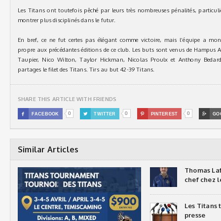
Les Titans ont toutefois pêché par leurs très nombreuses pénalités, particuli
montrer plus disciplinés dans le futur.
En bref, ce ne fut certes pas élégant comme victoire, mais l’équipe a mon
propre aux précédantes éditions de ce club. Les buts sont venus de Hampus 
Taupier, Nico Wilton, Taylor Hickman, Nicolas Proulx et Anthony Bedar
partages le filet des Titans. Tirs au but 42-39 Titans.
SHARE THIS ARTICLE WITH FRIENDS
0
0
0

FACEBOOK

TWITTER

PINTEREST

GO
Similar Articles
Thomas Laf
chef chez l
Les Titans
presse