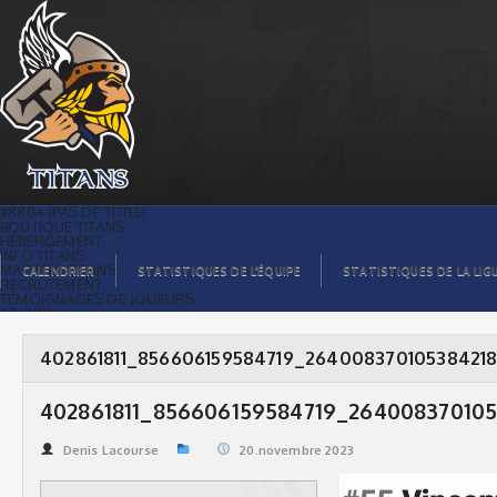
402861811_856606159584719_2640083701053842185_n
| Titans de témiscaming
#8804 (PAS DE TITRE)
BOUTIQUE TITANS
HÉBERGEMENT
INFO TITANS
MAGASIN TITANS
CALENDRIER
STATISTIQUES DE L’ÉQUIPE
STATISTIQUES DE LA LIG
RECRUTEMENT
TÉMOIGNAGES DE JOUEURS
ACCUEIL
BILLETS
CONTACTS
GALERIE PHOTOS
402861811_856606159584719_26400837010538421
STATISTIQUES
ORGANISATION
JOUEURS
402861811_856606159584719_26400837010
CALENDRIER
GALERIE VIDÉOS
COMMANDITAIRES
Denis Lacourse
20.novembre 2023
LIGUE
STATISTIQUES DE LA LIGUE