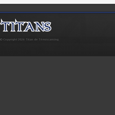
© Copyright 2026 Titan de Témiscaming.