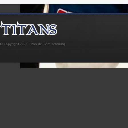
© Copyright 2026 Titan de Témiscaming.