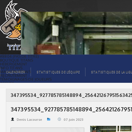
347395534_927785785148894_2564212679515634258_n
| Titans de témiscaming
#8804 (PAS DE TITRE)
BOUTIQUE TITANS
HÉBERGEMENT
INFO TITANS
MAGASIN TITANS
CALENDRIER
STATISTIQUES DE L’ÉQUIPE
STATISTIQUES DE LA LIG
RECRUTEMENT
TÉMOIGNAGES DE JOUEURS
ACCUEIL
BILLETS
CONTACTS
GALERIE PHOTOS
347395534_927785785148894_25642126795156342
STATISTIQUES
ORGANISATION
JOUEURS
347395534_927785785148894_25642126795
CALENDRIER
GALERIE VIDÉOS
COMMANDITAIRES
Denis Lacourse
07.juin 2023
LIGUE
STATISTIQUES DE LA LIGUE