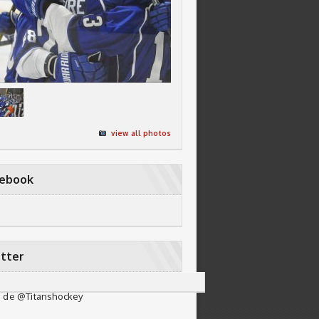
view all photos
cebook
tter
 de @Titanshockey