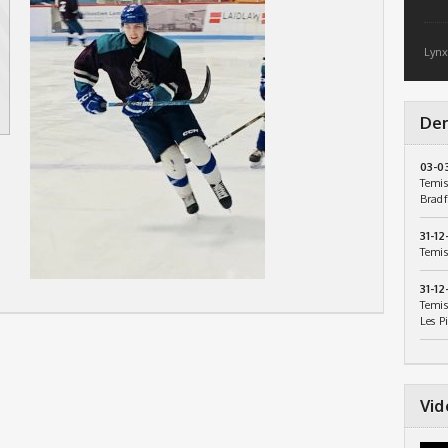
Lynx
Der
03-0
Temis
Bradf
31-12
Temis
31-12
Temis
Les P
Vid