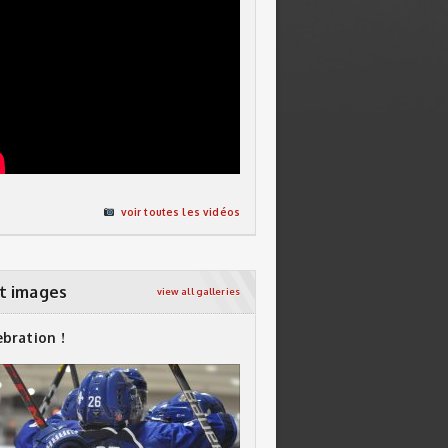
voir toutes les vidéos
t images
view all galleries
ebration !