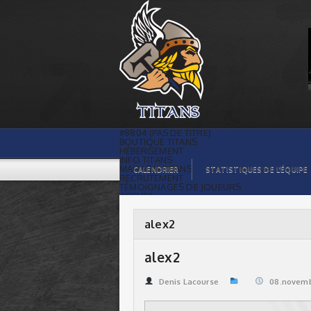
alex2 | Titans de témiscaming
#8804 (PAS DE TITRE)
BOUTIQUE TITANS
HÉBERGEMENT
INFO TITANS
MAGASIN TITANS
CALENDRIER
STATISTIQUES DE L’ÉQUIPE
RECRUTEMENT
TÉMOIGNAGES DE JOUEURS
ACCUEIL
BILLETS
CONTACTS
GALERIE PHOTOS
alex2
STATISTIQUES
ORGANISATION
JOUEURS
alex2
CALENDRIER
GALERIE VIDÉOS
COMMANDITAIRES
Denis Lacourse
08.novemb
LIGUE
STATISTIQUES DE LA LIGUE