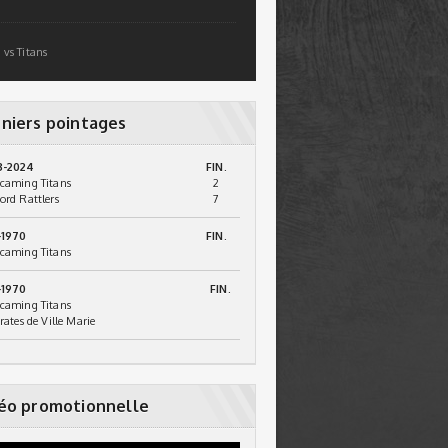
 vs Titans
niers pointages
3-2024
FIN.
caming Titans
2
ord Rattlers
7
-1970
FIN.
caming Titans
-1970
FIN.
caming Titans
irates de Ville Marie
éo promotionnelle