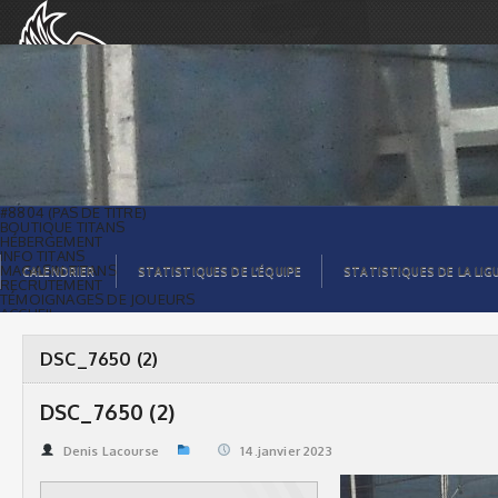
DSC_7650 (2) | Titans de témiscaming
#8804 (PAS DE TITRE)
BOUTIQUE TITANS
HÉBERGEMENT
INFO TITANS
MAGASIN TITANS
CALENDRIER
STATISTIQUES DE L’ÉQUIPE
STATISTIQUES DE LA LIG
RECRUTEMENT
TÉMOIGNAGES DE JOUEURS
ACCUEIL
BILLETS
CONTACTS
GALERIE PHOTOS
DSC_7650 (2)
STATISTIQUES
ORGANISATION
JOUEURS
DSC_7650 (2)
CALENDRIER
GALERIE VIDÉOS
COMMANDITAIRES
Denis Lacourse
14.janvier 2023
LIGUE
STATISTIQUES DE LA LIGUE