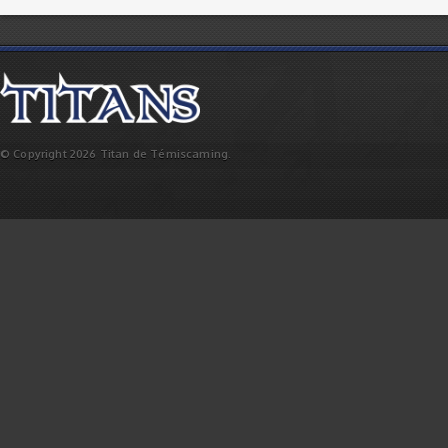
© Copyright 2026 Titan de Témiscaming.