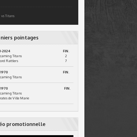
 vs Titans
niers pointages
3-2024
FIN.
caming Titans
2
ord Rattlers
7
-1970
FIN.
caming Titans
-1970
FIN.
caming Titans
irates de Ville Marie
éo promotionnelle