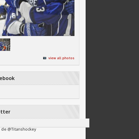
view all photos
cebook
tter
 de @Titanshockey