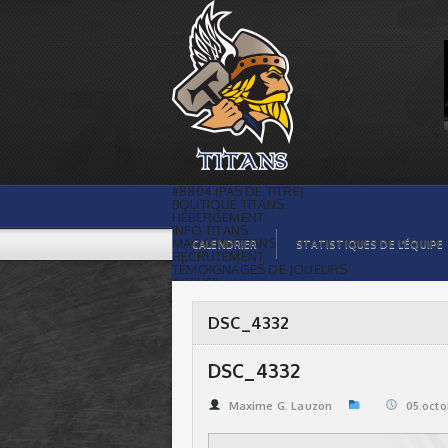
DSC_4332 | Titans de témiscaming
#8804 (PAS DE TITRE)
BOUTIQUE TITANS
HÉBERGEMENT
INFO TITANS
MAGASIN TITANS
CALENDRIER
STATISTIQUES DE L’ÉQUIPE
RECRUTEMENT
TÉMOIGNAGES DE JOUEURS
ACCUEIL
BILLETS
CONTACTS
GALERIE PHOTOS
DSC_4332
STATISTIQUES
ORGANISATION
JOUEURS
DSC_4332
CALENDRIER
GALERIE VIDÉOS
COMMANDITAIRES
Maxime G. Lauzon
05.octo
LIGUE
STATISTIQUES DE LA LIGUE