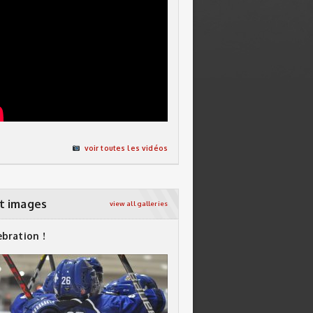
voir toutes les vidéos
t images
view all galleries
ebration !