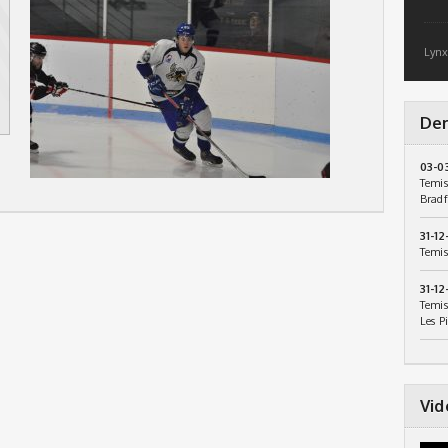
Lynx
Der
03-0
Temis
Bradf
31-12
Temis
31-12
Temis
Les P
Vid