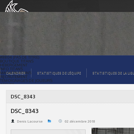
DSC_8343 | Titans de témiscaming
#8804 (PAS DE TITRE)
BOUTIQUE TITANS
HÉBERGEMENT
INFO TITANS
MAGASIN TITANS
CALENDRIER
STATISTIQUES DE L’ÉQUIPE
STATISTIQUES DE LA LIG
RECRUTEMENT
TÉMOIGNAGES DE JOUEURS
ACCUEIL
BILLETS
CONTACTS
GALERIE PHOTOS
DSC_8343
STATISTIQUES
ORGANISATION
JOUEURS
DSC_8343
CALENDRIER
GALERIE VIDÉOS
COMMANDITAIRES
Denis Lacourse
02.décembre 2018
LIGUE
STATISTIQUES DE LA LIGUE