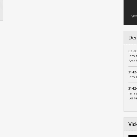
Lynx
Der
03-0
Temis
Bradf
31-12
Temis
31-12
Temis
Les P
Vid