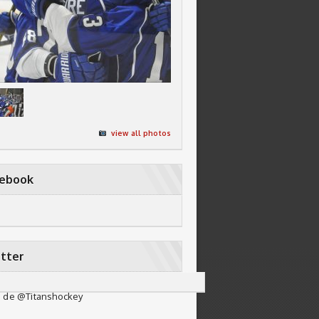
view all photos
cebook
tter
 de @Titanshockey