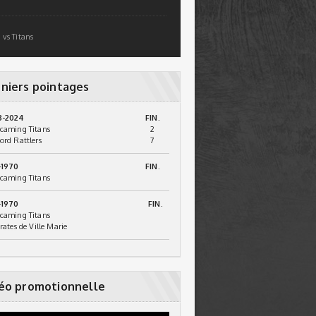
 vs Titans
niers pointages
3-2024
FIN.
caming Titans
2
ord Rattlers
7
-1970
FIN.
caming Titans
-1970
FIN.
caming Titans
irates de Ville Marie
éo promotionnelle