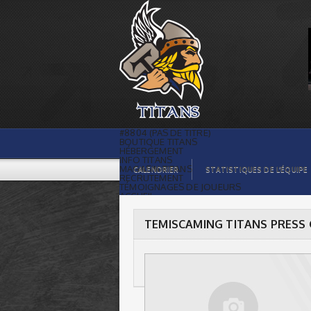
TEMISCAMING TITANS PRESS GUIDE |
#8804 (PAS DE TITRE)
BOUTIQUE TITANS
HÉBERGEMENT
INFO TITANS
MAGASIN TITANS
CALENDRIER
STATISTIQUES DE L’ÉQUIPE
RECRUTEMENT
TÉMOIGNAGES DE JOUEURS
ACCUEIL
BILLETS
CONTACTS
GALERIE PHOTOS
TEMISCAMING TITANS PRESS 
STATISTIQUES
ORGANISATION
JOUEURS
CALENDRIER
GALERIE VIDÉOS
COMMANDITAIRES
LIGUE
STATISTIQUES DE LA LIGUE