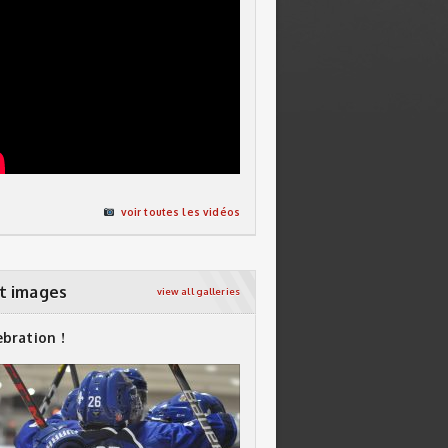
voir toutes les vidéos
t images
view all galleries
ebration !