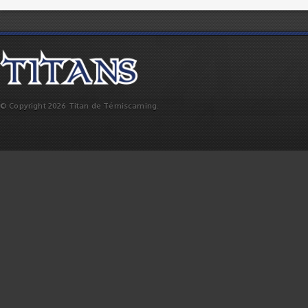
© Copyright 2026 Titan de Témiscaming.