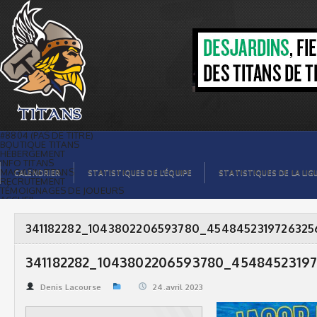
341182282_1043802206593780_4548452319726325678_n
| Titans de témiscaming
#8804 (PAS DE TITRE)
BOUTIQUE TITANS
HÉBERGEMENT
INFO TITANS
MAGASIN TITANS
CALENDRIER
STATISTIQUES DE L’ÉQUIPE
STATISTIQUES DE LA LIG
RECRUTEMENT
TÉMOIGNAGES DE JOUEURS
ACCUEIL
BILLETS
CONTACTS
GALERIE PHOTOS
341182282_1043802206593780_4548452319726325
STATISTIQUES
ORGANISATION
JOUEURS
341182282_1043802206593780_4548452319
CALENDRIER
GALERIE VIDÉOS
COMMANDITAIRES
Denis Lacourse
24.avril 2023
LIGUE
STATISTIQUES DE LA LIGUE