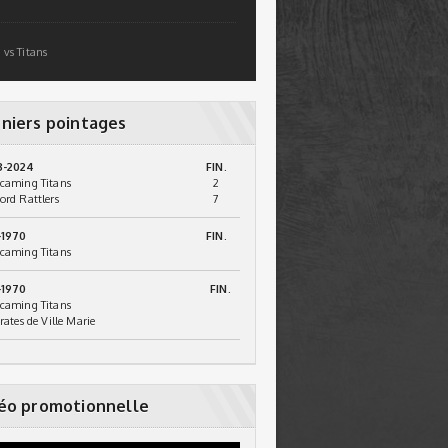
 vs Titans
niers pointages
3-2024
FIN.
caming Titans
2
ord Rattlers
7
-1970
FIN.
caming Titans
-1970
FIN.
caming Titans
irates de Ville Marie
éo promotionnelle