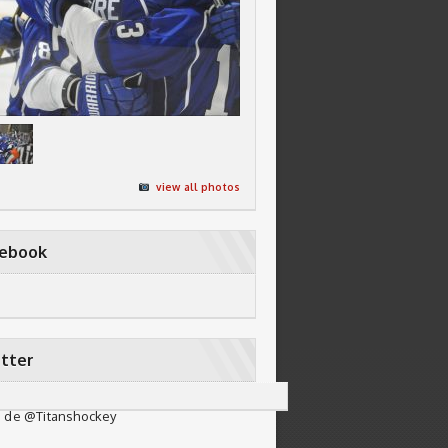
view all photos
cebook
tter
 de @Titanshockey