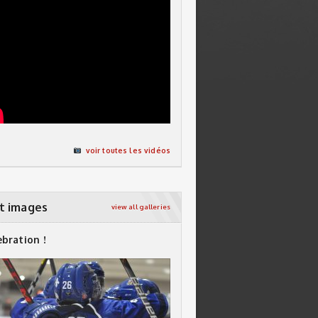
voir toutes les vidéos
t images
view all galleries
ebration !