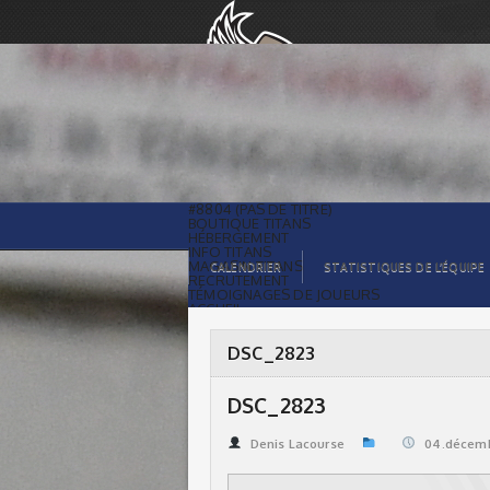
DSC_2823 | Titans de témiscaming
#8804 (PAS DE TITRE)
BOUTIQUE TITANS
HÉBERGEMENT
INFO TITANS
MAGASIN TITANS
CALENDRIER
STATISTIQUES DE L’ÉQUIPE
RECRUTEMENT
TÉMOIGNAGES DE JOUEURS
ACCUEIL
BILLETS
CONTACTS
GALERIE PHOTOS
DSC_2823
STATISTIQUES
ORGANISATION
JOUEURS
DSC_2823
CALENDRIER
GALERIE VIDÉOS
COMMANDITAIRES
Denis Lacourse
04.décemb
LIGUE
STATISTIQUES DE LA LIGUE