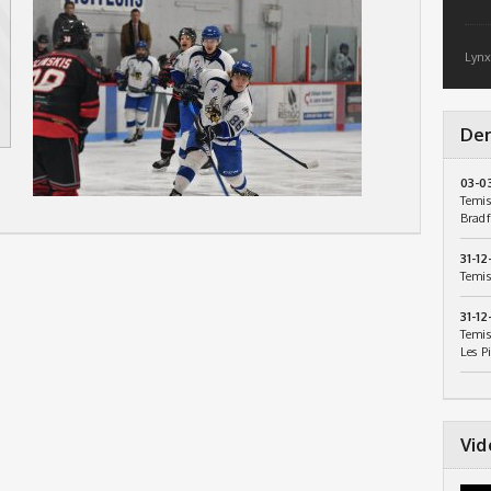
Lynx
Der
03-0
Temis
Bradf
31-12
Temis
31-12
Temis
Les P
Vid