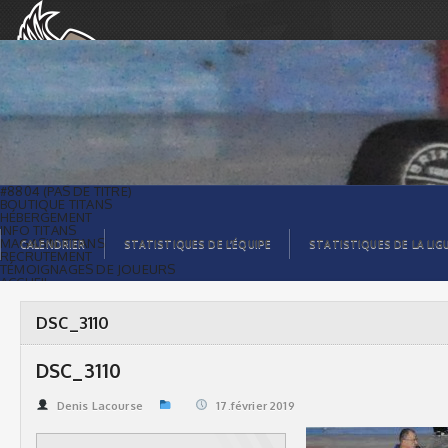
DSC_3110 | Titans de témiscaming
#8804 (PAS DE TITRE)
BOUTIQUE TITANS
HÉBERGEMENT
INFO TITANS
MAGASIN TITANS
CALENDRIER
STATISTIQUES DE L’ÉQUIPE
STATISTIQUES DE LA LIG
RECRUTEMENT
TÉMOIGNAGES DE JOUEURS
ACCUEIL
BILLETS
CONTACTS
GALERIE PHOTOS
DSC_3110
STATISTIQUES
ORGANISATION
JOUEURS
DSC_3110
CALENDRIER
GALERIE VIDÉOS
COMMANDITAIRES
Denis Lacourse
17.février 2019
LIGUE
STATISTIQUES DE LA LIGUE