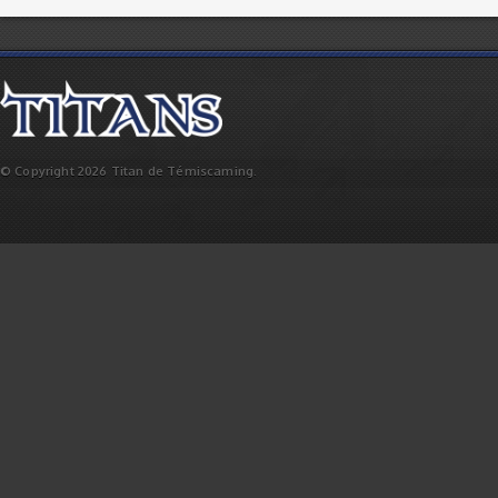
© Copyright 2026 Titan de Témiscaming.