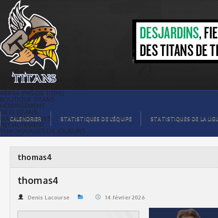
thomas4 | Titans de témiscaming
#8804 (PAS DE TITRE)
BOUTIQUE TITANS
HÉBERGEMENT
INFO TITANS
MAGASIN TITANS
CALENDRIER
STATISTIQUES DE L’ÉQUIPE
STATISTIQUES DE LA LIG
RECRUTEMENT
TÉMOIGNAGES DE JOUEURS
ACCUEIL
BILLETS
CONTACTS
GALERIE PHOTOS
thomas4
STATISTIQUES
ORGANISATION
JOUEURS
thomas4
CALENDRIER
GALERIE VIDÉOS
COMMANDITAIRES
Denis Lacourse
14.février 2026
LIGUE
STATISTIQUES DE LA LIGUE