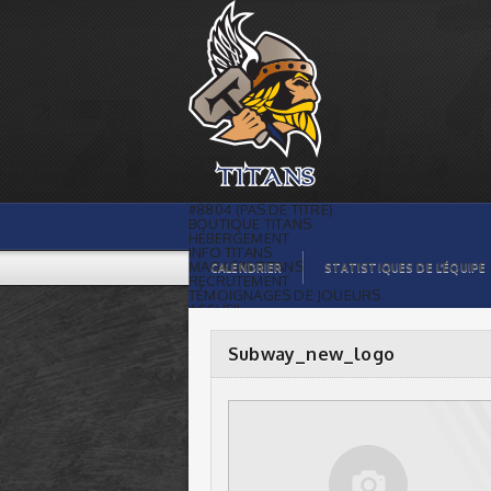
Subway_new_logo |
#8804 (PAS DE TITRE)
BOUTIQUE TITANS
HÉBERGEMENT
INFO TITANS
MAGASIN TITANS
CALENDRIER
STATISTIQUES DE L’ÉQUIPE
RECRUTEMENT
TÉMOIGNAGES DE JOUEURS
ACCUEIL
BILLETS
CONTACTS
GALERIE PHOTOS
Subway_new_logo
STATISTIQUES
ORGANISATION
JOUEURS
CALENDRIER
GALERIE VIDÉOS
COMMANDITAIRES
LIGUE
STATISTIQUES DE LA LIGUE