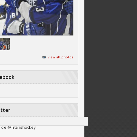
view all photos
cebook
tter
 de @Titanshockey