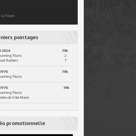
 vs Titans
niers pointages
3-2024
FIN.
caming Titans
2
ord Rattlers
7
-1970
FIN.
caming Titans
-1970
FIN.
caming Titans
irates de Ville Marie
éo promotionnelle