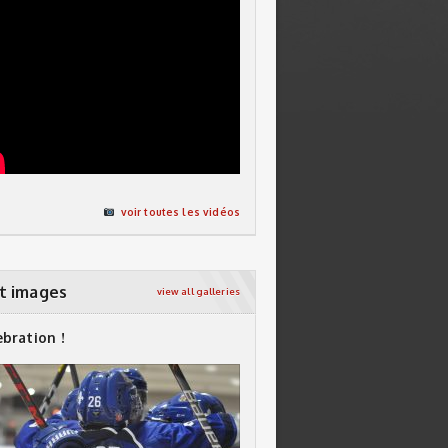
voir toutes les vidéos
t images
view all galleries
ebration !