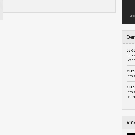
Lynx
Der
03-0
Temis
Bradf
31-12
Temis
31-12
Temis
Les P
Vid