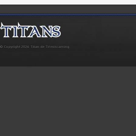
© Copyright 2026 Titan de Témiscaming.