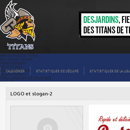
LOGO et slogan-2 |
#8804 (PAS DE TITRE)
BOUTIQUE TITANS
HÉBERGEMENT
INFO TITANS
MAGASIN TITANS
CALENDRIER
STATISTIQUES DE L’ÉQUIPE
STATISTIQUES DE LA LIG
RECRUTEMENT
TÉMOIGNAGES DE JOUEURS
ACCUEIL
BILLETS
CONTACTS
GALERIE PHOTOS
LOGO et slogan-2
STATISTIQUES
ORGANISATION
JOUEURS
CALENDRIER
GALERIE VIDÉOS
COMMANDITAIRES
LIGUE
STATISTIQUES DE LA LIGUE