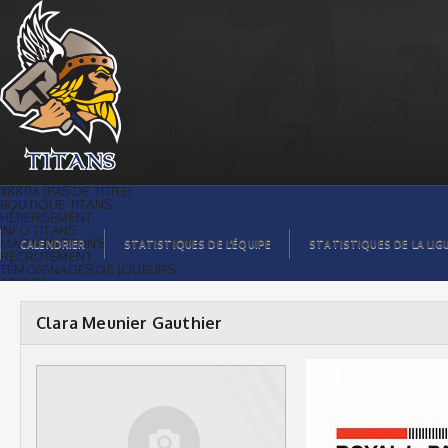
Clara Meunier Gauthier |
#8804 (PAS DE TITRE)
BOUTIQUE TITANS
HÉBERGEMENT
INFO TITANS
MAGASIN TITANS
CALENDRIER
STATISTIQUES DE L’ÉQUIPE
STATISTIQUES DE LA LIG
RECRUTEMENT
TÉMOIGNAGES DE JOUEURS
ACCUEIL
BILLETS
CONTACTS
GALERIE PHOTOS
Clara Meunier Gauthier
STATISTIQUES
ORGANISATION
JOUEURS
CALENDRIER
GALERIE VIDÉOS
COMMANDITAIRES
LIGUE
STATISTIQUES DE LA LIGUE