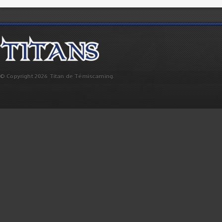
© Copyright 2026 Titan de Témiscaming.