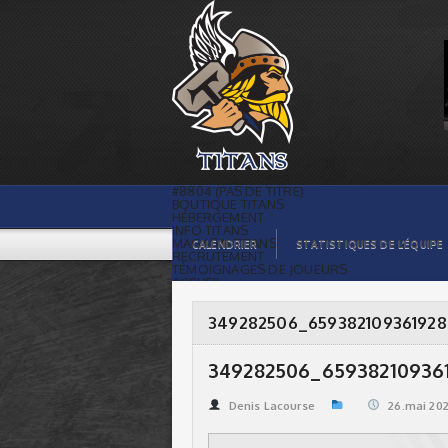
349282506_659382109361928_8074543958219570
| Titans de témiscaming
#8804 (PAS DE TITRE)
BOUTIQUE TITANS
HÉBERGEMENT
INFO TITANS
MAGASIN TITANS
CALENDRIER
STATISTIQUES DE L’ÉQUIPE
RECRUTEMENT
TÉMOIGNAGES DE JOUEURS
ACCUEIL
BILLETS
CONTACTS
GALERIE PHOTOS
349282506_65938210936192
STATISTIQUES
ORGANISATION
JOUEURS
349282506_65938210936
CALENDRIER
GALERIE VIDÉOS
COMMANDITAIRES
Denis Lacourse
26.mai 20
LIGUE
STATISTIQUES DE LA LIGUE