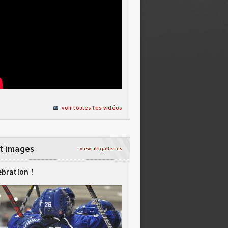
voir toutes les vidéos
t images
view all galleries
ebration !