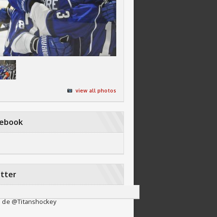
view all photos
cebook
tter
 de @Titanshockey