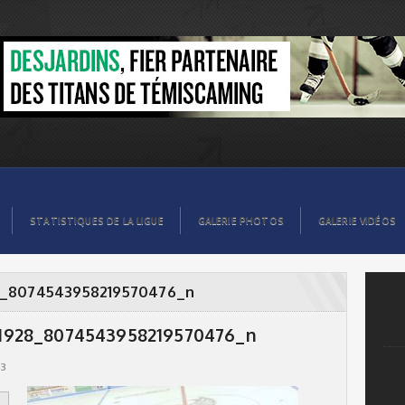
476_n
STATISTIQUES DE LA LIGUE
GALERIE PHOTOS
GALERIE VIDÉOS
8_8074543958219570476_n
1928_8074543958219570476_n
23