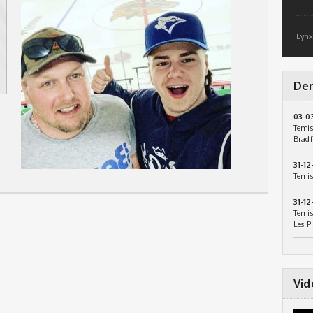
Lynx
Der
03-0
Temis
Bradf
31-12
Temis
31-12
Temis
Les P
Vid