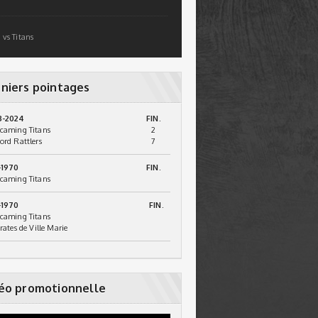
 vs Titans
niers pointages
3-2024
FIN.
caming Titans
2
ord Rattlers
7
-1970
FIN.
caming Titans
-1970
FIN.
caming Titans
irates de Ville Marie
éo promotionnelle