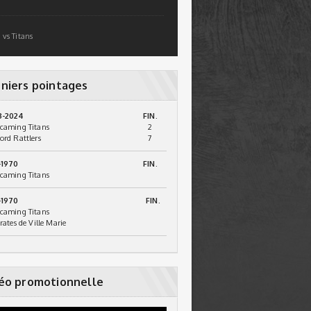
 vs Titans
niers pointages
3-2024
FIN.
caming Titans
2
ord Rattlers
7
-1970
FIN.
caming Titans
-1970
FIN.
caming Titans
irates de Ville Marie
éo promotionnelle