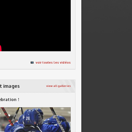
voir toutes les vidéos
t images
view all galleries
ebration !