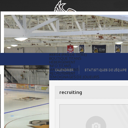
recruiting |
#8804 (PAS DE TITRE)
BOUTIQUE TITANS
HÉBERGEMENT
INFO TITANS
MAGASIN TITANS
CALENDRIER
STATISTIQUES DE L’ÉQUIPE
RECRUTEMENT
TÉMOIGNAGES DE JOUEURS
ACCUEIL
BILLETS
CONTACTS
GALERIE PHOTOS
recruiting
STATISTIQUES
ORGANISATION
JOUEURS
CALENDRIER
GALERIE VIDÉOS
COMMANDITAIRES
LIGUE
STATISTIQUES DE LA LIGUE