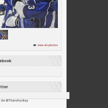
view all photos
cebook
tter
 de @Titanshockey