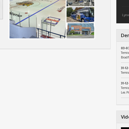
Lynx
Der
03-0
Temis
Bradf
31-12
Temis
31-12
Temis
Les P
Vid