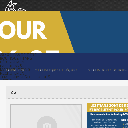
2 2 |
#8804 (PAS DE TITRE)
BOUTIQUE TITANS
HÉBERGEMENT
INFO TITANS
MAGASIN TITANS
CALENDRIER
STATISTIQUES DE L’ÉQUIPE
STATISTIQUES DE LA LIG
RECRUTEMENT
TÉMOIGNAGES DE JOUEURS
ACCUEIL
BILLETS
CONTACTS
GALERIE PHOTOS
2 2
STATISTIQUES
ORGANISATION
JOUEURS
CALENDRIER
GALERIE VIDÉOS
COMMANDITAIRES
LIGUE
STATISTIQUES DE LA LIGUE