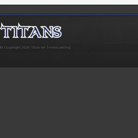
© Copyright 2026 Titan de Témiscaming.