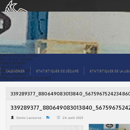
339289377_880649083013840_5675967524234860585_n
| Titans de témiscaming
#8804 (PAS DE TITRE)
BOUTIQUE TITANS
HÉBERGEMENT
INFO TITANS
MAGASIN TITANS
CALENDRIER
STATISTIQUES DE L’ÉQUIPE
STATISTIQUES DE LA LIG
RECRUTEMENT
TÉMOIGNAGES DE JOUEURS
ACCUEIL
BILLETS
CONTACTS
GALERIE PHOTOS
339289377_880649083013840_567596752423486
STATISTIQUES
ORGANISATION
JOUEURS
339289377_880649083013840_5675967524
CALENDRIER
GALERIE VIDÉOS
COMMANDITAIRES
Denis Lacourse
24.avril 2023
LIGUE
STATISTIQUES DE LA LIGUE