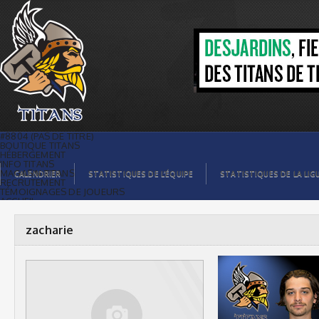
zacharie |
#8804 (PAS DE TITRE)
BOUTIQUE TITANS
HÉBERGEMENT
INFO TITANS
MAGASIN TITANS
CALENDRIER
STATISTIQUES DE L’ÉQUIPE
STATISTIQUES DE LA LIG
RECRUTEMENT
TÉMOIGNAGES DE JOUEURS
ACCUEIL
BILLETS
CONTACTS
GALERIE PHOTOS
zacharie
STATISTIQUES
ORGANISATION
JOUEURS
CALENDRIER
GALERIE VIDÉOS
COMMANDITAIRES
LIGUE
STATISTIQUES DE LA LIGUE