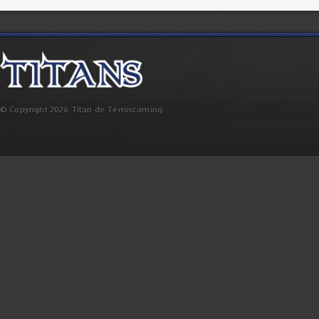
© Copyright 2026 Titan de Témiscaming.