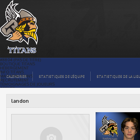
landon |
#8804 (PAS DE TITRE)
BOUTIQUE TITANS
HÉBERGEMENT
INFO TITANS
MAGASIN TITANS
CALENDRIER
STATISTIQUES DE L’ÉQUIPE
STATISTIQUES DE LA LIG
RECRUTEMENT
TÉMOIGNAGES DE JOUEURS
ACCUEIL
BILLETS
CONTACTS
GALERIE PHOTOS
landon
STATISTIQUES
ORGANISATION
JOUEURS
CALENDRIER
GALERIE VIDÉOS
COMMANDITAIRES
LIGUE
STATISTIQUES DE LA LIGUE