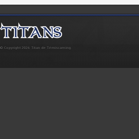
© Copyright 2026 Titan de Témiscaming.