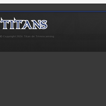
© Copyright 2026 Titan de Témiscaming.