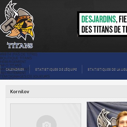
Kornilov |
#8804 (PAS DE TITRE)
BOUTIQUE TITANS
HÉBERGEMENT
INFO TITANS
MAGASIN TITANS
CALENDRIER
STATISTIQUES DE L’ÉQUIPE
STATISTIQUES DE LA LIG
RECRUTEMENT
TÉMOIGNAGES DE JOUEURS
ACCUEIL
BILLETS
CONTACTS
GALERIE PHOTOS
Kornilov
STATISTIQUES
ORGANISATION
JOUEURS
CALENDRIER
GALERIE VIDÉOS
COMMANDITAIRES
LIGUE
STATISTIQUES DE LA LIGUE