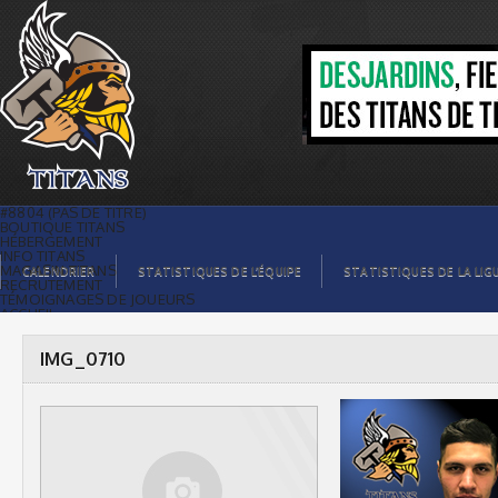
IMG_0710 |
#8804 (PAS DE TITRE)
BOUTIQUE TITANS
HÉBERGEMENT
INFO TITANS
MAGASIN TITANS
CALENDRIER
STATISTIQUES DE L’ÉQUIPE
STATISTIQUES DE LA LIG
RECRUTEMENT
TÉMOIGNAGES DE JOUEURS
ACCUEIL
BILLETS
CONTACTS
GALERIE PHOTOS
IMG_0710
STATISTIQUES
ORGANISATION
JOUEURS
CALENDRIER
GALERIE VIDÉOS
COMMANDITAIRES
LIGUE
STATISTIQUES DE LA LIGUE