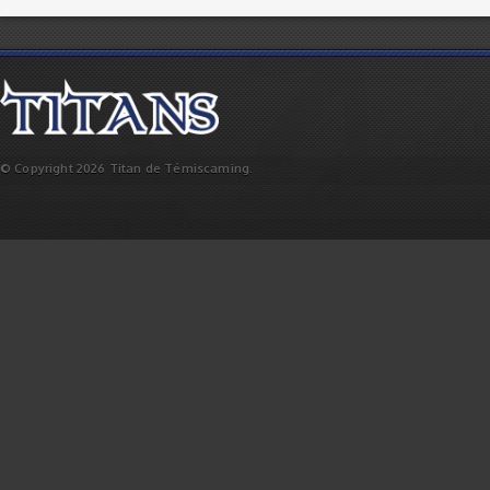
© Copyright 2026 Titan de Témiscaming.