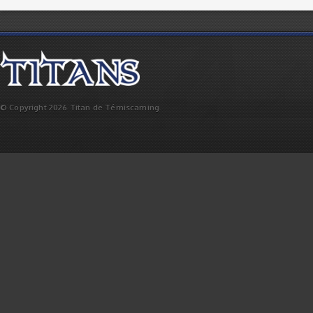
© Copyright 2026 Titan de Témiscaming.