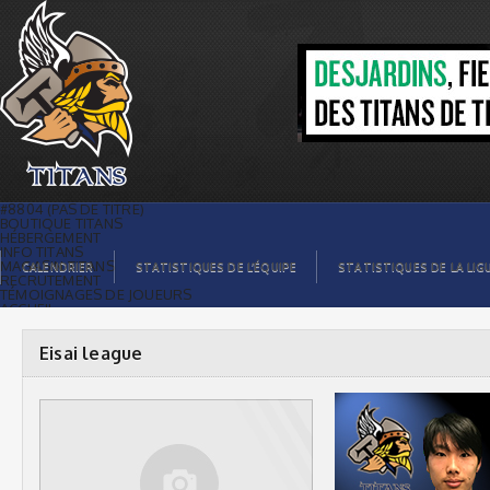
Eisai league |
#8804 (PAS DE TITRE)
BOUTIQUE TITANS
HÉBERGEMENT
INFO TITANS
MAGASIN TITANS
CALENDRIER
STATISTIQUES DE L’ÉQUIPE
STATISTIQUES DE LA LIG
RECRUTEMENT
TÉMOIGNAGES DE JOUEURS
ACCUEIL
BILLETS
CONTACTS
GALERIE PHOTOS
Eisai league
STATISTIQUES
ORGANISATION
JOUEURS
CALENDRIER
GALERIE VIDÉOS
COMMANDITAIRES
LIGUE
STATISTIQUES DE LA LIGUE