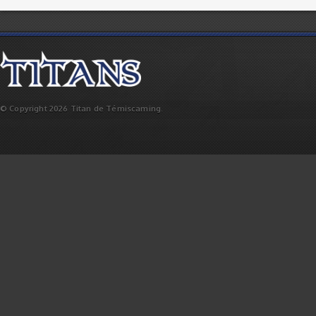
© Copyright 2026 Titan de Témiscaming.