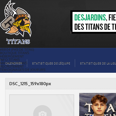
DSC_1215_159x180px |
#8804 (PAS DE TITRE)
BOUTIQUE TITANS
HÉBERGEMENT
INFO TITANS
MAGASIN TITANS
CALENDRIER
STATISTIQUES DE L’ÉQUIPE
STATISTIQUES DE LA LIG
RECRUTEMENT
TÉMOIGNAGES DE JOUEURS
ACCUEIL
BILLETS
CONTACTS
GALERIE PHOTOS
DSC_1215_159x180px
STATISTIQUES
ORGANISATION
JOUEURS
CALENDRIER
GALERIE VIDÉOS
COMMANDITAIRES
LIGUE
STATISTIQUES DE LA LIGUE