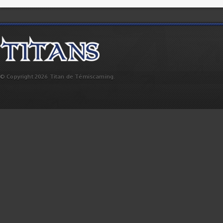
© Copyright 2026 Titan de Témiscaming.