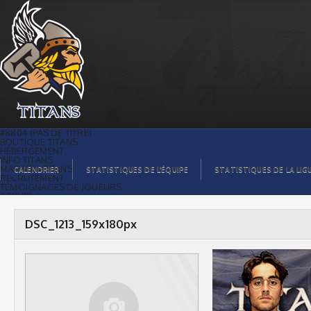
DSC_1213_159x180px |
#8804 (PAS DE TITRE)
BOUTIQUE TITANS
HÉBERGEMENT
INFO TITANS
MAGASIN TITANS
CALENDRIER
STATISTIQUES DE L’ÉQUIPE
STATISTIQUES DE LA LIG
RECRUTEMENT
TÉMOIGNAGES DE JOUEURS
ACCUEIL
BILLETS
CONTACTS
GALERIE PHOTOS
DSC_1213_159x180px
STATISTIQUES
ORGANISATION
JOUEURS
CALENDRIER
GALERIE VIDÉOS
COMMANDITAIRES
LIGUE
STATISTIQUES DE LA LIGUE