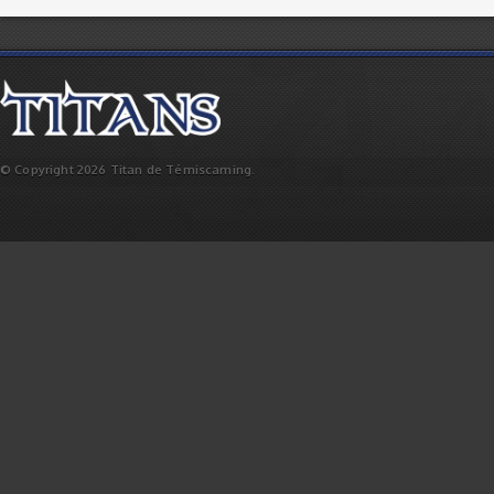
© Copyright 2026 Titan de Témiscaming.