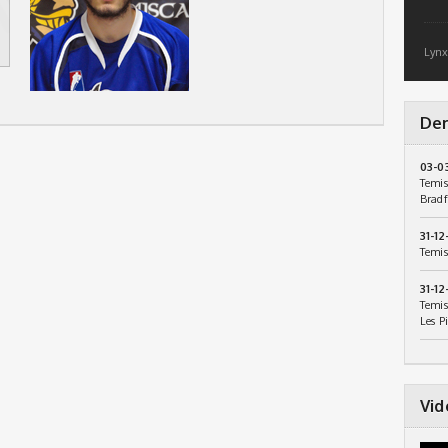
Lynx
Der
03-0
Temis
Bradf
31-12
Temis
31-12
Temis
Les P
Vid