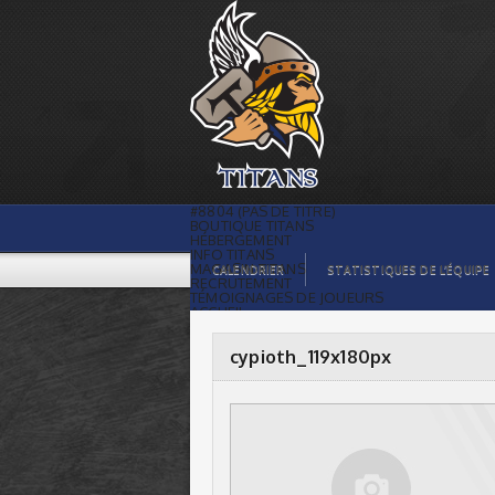
cypioth_119x180px |
#8804 (PAS DE TITRE)
BOUTIQUE TITANS
HÉBERGEMENT
INFO TITANS
MAGASIN TITANS
CALENDRIER
STATISTIQUES DE L’ÉQUIPE
RECRUTEMENT
TÉMOIGNAGES DE JOUEURS
ACCUEIL
BILLETS
CONTACTS
GALERIE PHOTOS
cypioth_119x180px
STATISTIQUES
ORGANISATION
JOUEURS
CALENDRIER
GALERIE VIDÉOS
COMMANDITAIRES
LIGUE
STATISTIQUES DE LA LIGUE