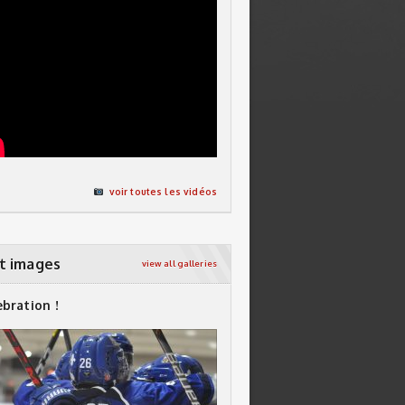
voir toutes les vidéos
t images
view all galleries
ebration !