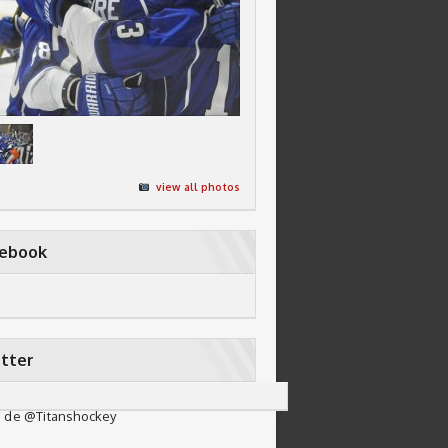
view all photos
cebook
tter
 de @Titanshockey