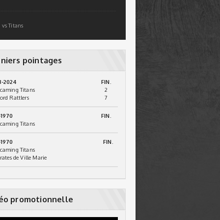
 vs Titans
niers pointages
3-2024
FIN.
caming Titans
2
ord Rattlers
7
-1970
FIN.
caming Titans
-1970
FIN.
caming Titans
irates de Ville Marie
éo promotionnelle