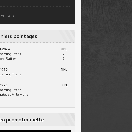
 vs Titans
niers pointages
3-2024
FIN.
caming Titans
2
ord Rattlers
7
-1970
FIN.
caming Titans
-1970
FIN.
caming Titans
irates de Ville Marie
éo promotionnelle