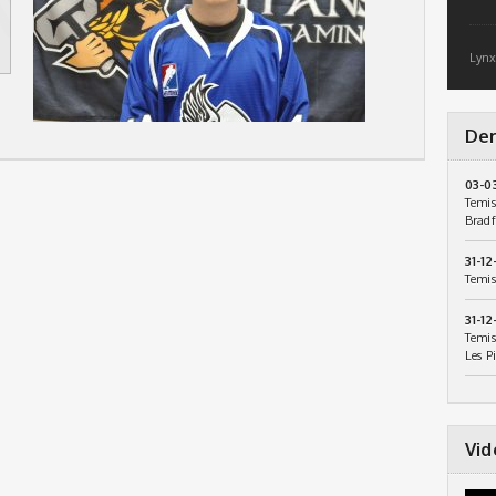
Lynx
Der
03-0
Temis
Bradf
31-12
Temis
31-12
Temis
Les P
Vid