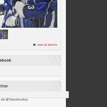
view all photos
cebook
tter
 de @Titanshockey