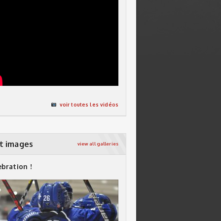
voir toutes les vidéos
t images
view all galleries
ebration !