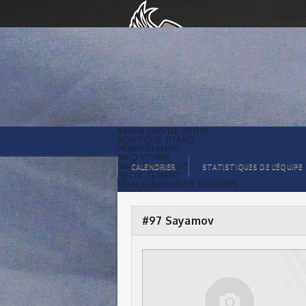
#97 Sayamov |
#8804 (PAS DE TITRE)
BOUTIQUE TITANS
HÉBERGEMENT
INFO TITANS
MAGASIN TITANS
CALENDRIER
STATISTIQUES DE L’ÉQUIPE
RECRUTEMENT
TÉMOIGNAGES DE JOUEURS
ACCUEIL
BILLETS
CONTACTS
GALERIE PHOTOS
#97 Sayamov
STATISTIQUES
ORGANISATION
JOUEURS
CALENDRIER
GALERIE VIDÉOS
COMMANDITAIRES
LIGUE
STATISTIQUES DE LA LIGUE