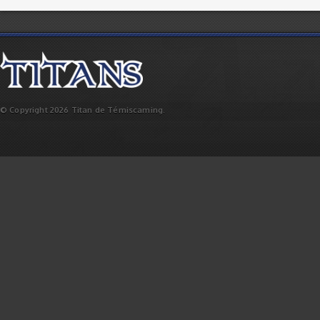
© Copyright 2026 Titan de Témiscaming.