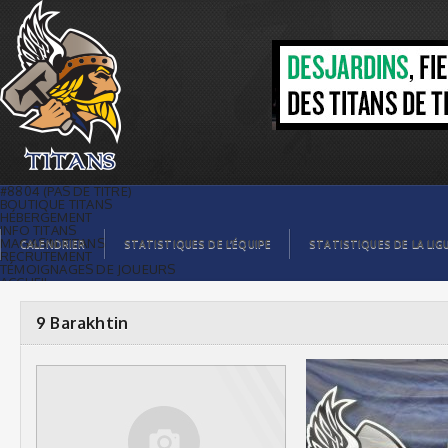
9 Barakhtin |
#8804 (PAS DE TITRE)
BOUTIQUE TITANS
HÉBERGEMENT
INFO TITANS
MAGASIN TITANS
CALENDRIER
STATISTIQUES DE L’ÉQUIPE
STATISTIQUES DE LA LIG
RECRUTEMENT
TÉMOIGNAGES DE JOUEURS
ACCUEIL
BILLETS
CONTACTS
GALERIE PHOTOS
9 Barakhtin
STATISTIQUES
ORGANISATION
JOUEURS
CALENDRIER
GALERIE VIDÉOS
COMMANDITAIRES
LIGUE
STATISTIQUES DE LA LIGUE