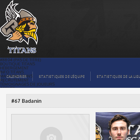
#67 Badanin |
#8804 (PAS DE TITRE)
BOUTIQUE TITANS
HÉBERGEMENT
INFO TITANS
MAGASIN TITANS
CALENDRIER
STATISTIQUES DE L’ÉQUIPE
STATISTIQUES DE LA LIG
RECRUTEMENT
TÉMOIGNAGES DE JOUEURS
ACCUEIL
BILLETS
CONTACTS
GALERIE PHOTOS
#67 Badanin
STATISTIQUES
ORGANISATION
JOUEURS
CALENDRIER
GALERIE VIDÉOS
COMMANDITAIRES
LIGUE
STATISTIQUES DE LA LIGUE