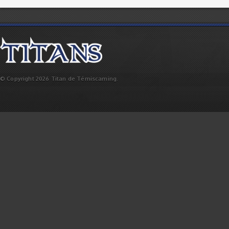
© Copyright 2026 Titan de Témiscaming.