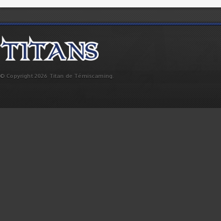
© Copyright 2026 Titan de Témiscaming.