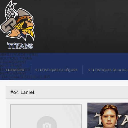
#64 Laniel |
#8804 (PAS DE TITRE)
BOUTIQUE TITANS
HÉBERGEMENT
INFO TITANS
MAGASIN TITANS
CALENDRIER
STATISTIQUES DE L’ÉQUIPE
STATISTIQUES DE LA LIG
RECRUTEMENT
TÉMOIGNAGES DE JOUEURS
ACCUEIL
BILLETS
CONTACTS
GALERIE PHOTOS
#64 Laniel
STATISTIQUES
ORGANISATION
JOUEURS
CALENDRIER
GALERIE VIDÉOS
COMMANDITAIRES
LIGUE
STATISTIQUES DE LA LIGUE