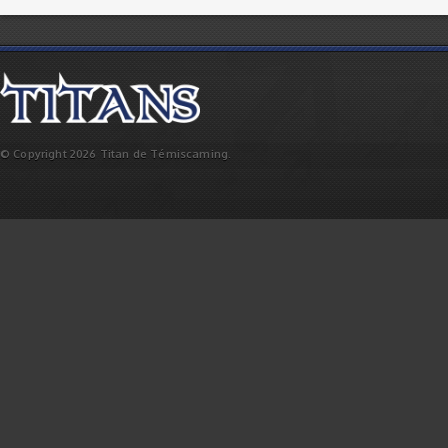
© Copyright 2026 Titan de Témiscaming.