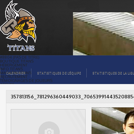
357813156_781296360449033_7065399144352088545_n
|
#8804 (PAS DE TITRE)
BOUTIQUE TITANS
HÉBERGEMENT
INFO TITANS
MAGASIN TITANS
CALENDRIER
STATISTIQUES DE L’ÉQUIPE
STATISTIQUES DE LA LIG
RECRUTEMENT
TÉMOIGNAGES DE JOUEURS
ACCUEIL
BILLETS
CONTACTS
GALERIE PHOTOS
357813156_781296360449033_70653991443520885
STATISTIQUES
ORGANISATION
JOUEURS
CALENDRIER
GALERIE VIDÉOS
COMMANDITAIRES
LIGUE
STATISTIQUES DE LA LIGUE