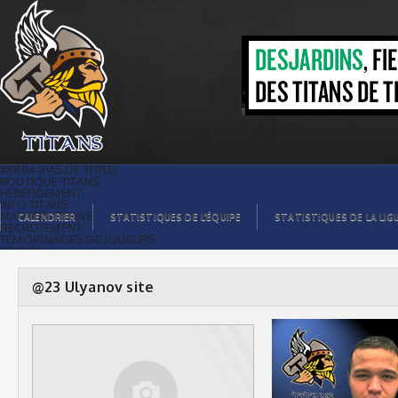
@23 Ulyanov site |
#8804 (PAS DE TITRE)
BOUTIQUE TITANS
HÉBERGEMENT
INFO TITANS
MAGASIN TITANS
CALENDRIER
STATISTIQUES DE L’ÉQUIPE
STATISTIQUES DE LA LIG
RECRUTEMENT
TÉMOIGNAGES DE JOUEURS
ACCUEIL
BILLETS
CONTACTS
GALERIE PHOTOS
@23 Ulyanov site
STATISTIQUES
ORGANISATION
JOUEURS
CALENDRIER
GALERIE VIDÉOS
COMMANDITAIRES
LIGUE
STATISTIQUES DE LA LIGUE