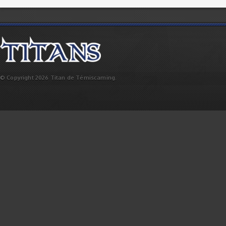
© Copyright 2026 Titan de Témiscaming.