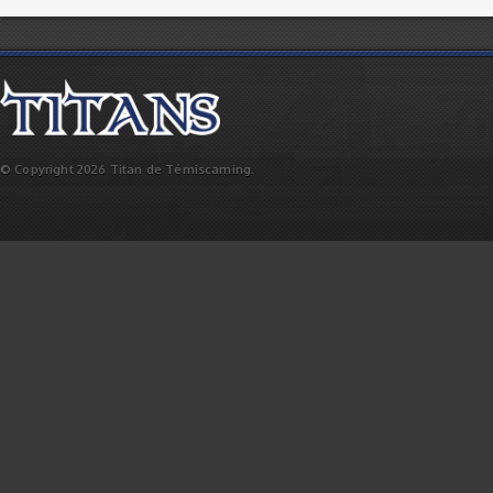
© Copyright 2026 Titan de Témiscaming.