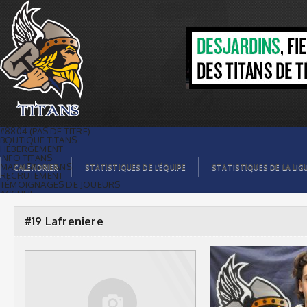
#19 Lafreniere |
#8804 (PAS DE TITRE)
BOUTIQUE TITANS
HÉBERGEMENT
INFO TITANS
MAGASIN TITANS
CALENDRIER
STATISTIQUES DE L’ÉQUIPE
STATISTIQUES DE LA LIG
RECRUTEMENT
TÉMOIGNAGES DE JOUEURS
ACCUEIL
BILLETS
CONTACTS
GALERIE PHOTOS
#19 Lafreniere
STATISTIQUES
ORGANISATION
JOUEURS
CALENDRIER
GALERIE VIDÉOS
COMMANDITAIRES
LIGUE
STATISTIQUES DE LA LIGUE