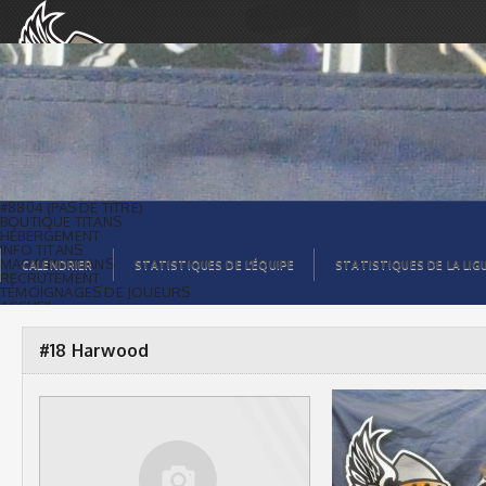
#18 Harwood |
#8804 (PAS DE TITRE)
BOUTIQUE TITANS
HÉBERGEMENT
INFO TITANS
MAGASIN TITANS
CALENDRIER
STATISTIQUES DE L’ÉQUIPE
STATISTIQUES DE LA LIG
RECRUTEMENT
TÉMOIGNAGES DE JOUEURS
ACCUEIL
BILLETS
CONTACTS
GALERIE PHOTOS
#18 Harwood
STATISTIQUES
ORGANISATION
JOUEURS
CALENDRIER
GALERIE VIDÉOS
COMMANDITAIRES
LIGUE
STATISTIQUES DE LA LIGUE