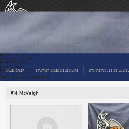
#14 McVeigh |
#8804 (PAS DE TITRE)
BOUTIQUE TITANS
HÉBERGEMENT
INFO TITANS
MAGASIN TITANS
CALENDRIER
STATISTIQUES DE L’ÉQUIPE
STATISTIQUES DE LA LIG
RECRUTEMENT
TÉMOIGNAGES DE JOUEURS
ACCUEIL
BILLETS
CONTACTS
GALERIE PHOTOS
#14 McVeigh
STATISTIQUES
ORGANISATION
JOUEURS
CALENDRIER
GALERIE VIDÉOS
COMMANDITAIRES
LIGUE
STATISTIQUES DE LA LIGUE