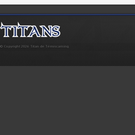
© Copyright 2026 Titan de Témiscaming.