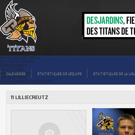
11 LILLIECREUTZ |
#8804 (PAS DE TITRE)
BOUTIQUE TITANS
HÉBERGEMENT
INFO TITANS
MAGASIN TITANS
CALENDRIER
STATISTIQUES DE L’ÉQUIPE
STATISTIQUES DE LA LIG
RECRUTEMENT
TÉMOIGNAGES DE JOUEURS
ACCUEIL
BILLETS
CONTACTS
GALERIE PHOTOS
11 LILLIECREUTZ
STATISTIQUES
ORGANISATION
JOUEURS
CALENDRIER
GALERIE VIDÉOS
COMMANDITAIRES
LIGUE
STATISTIQUES DE LA LIGUE