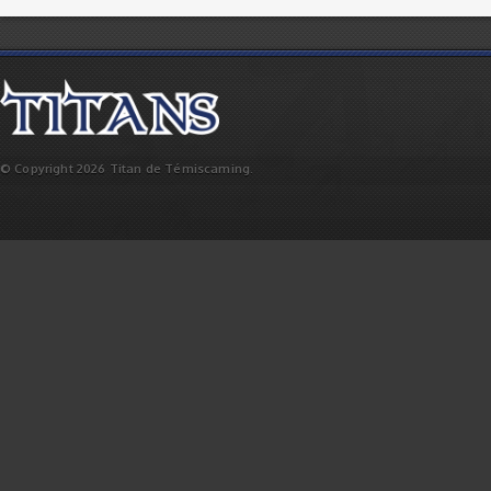
© Copyright 2026 Titan de Témiscaming.