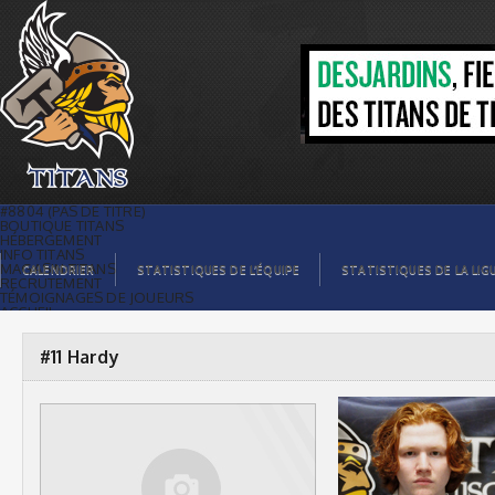
#11 Hardy |
#8804 (PAS DE TITRE)
BOUTIQUE TITANS
HÉBERGEMENT
INFO TITANS
MAGASIN TITANS
CALENDRIER
STATISTIQUES DE L’ÉQUIPE
STATISTIQUES DE LA LIG
RECRUTEMENT
TÉMOIGNAGES DE JOUEURS
ACCUEIL
BILLETS
CONTACTS
GALERIE PHOTOS
#11 Hardy
STATISTIQUES
ORGANISATION
JOUEURS
CALENDRIER
GALERIE VIDÉOS
COMMANDITAIRES
LIGUE
STATISTIQUES DE LA LIGUE