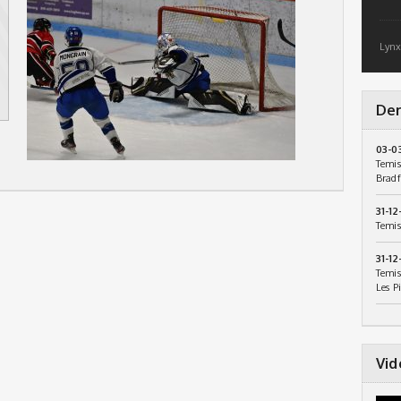
Lynx
Der
03-0
Temis
Bradf
31-12
Temis
31-12
Temis
Les P
Vid