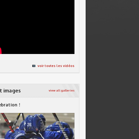
voir toutes les vidéos
t images
view all galleries
ebration !