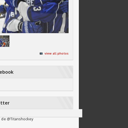
view all photos
cebook
tter
 de @Titanshockey