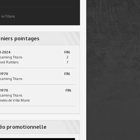
 vs Titans
niers pointages
3-2024
FIN.
caming Titans
2
ord Rattlers
7
-1970
FIN.
caming Titans
-1970
FIN.
caming Titans
irates de Ville Marie
éo promotionnelle