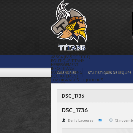
DSC_1736 | Titans de témiscaming
#8804 (PAS DE TITRE)
BOUTIQUE TITANS
HÉBERGEMENT
INFO TITANS
MAGASIN TITANS
CALENDRIER
STATISTIQUES DE L’ÉQUIPE
RECRUTEMENT
TÉMOIGNAGES DE JOUEURS
ACCUEIL
BILLETS
CONTACTS
GALERIE PHOTOS
DSC_1736
STATISTIQUES
ORGANISATION
JOUEURS
DSC_1736
CALENDRIER
GALERIE VIDÉOS
COMMANDITAIRES
Denis Lacourse
12.novemb
LIGUE
STATISTIQUES DE LA LIGUE