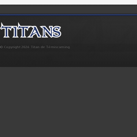
© Copyright 2026 Titan de Témiscaming.