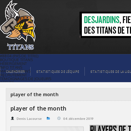
player of the month | Titans de
témiscaming
#8804 (PAS DE TITRE)
BOUTIQUE TITANS
HÉBERGEMENT
INFO TITANS
MAGASIN TITANS
CALENDRIER
STATISTIQUES DE L’ÉQUIPE
STATISTIQUES DE LA LIG
RECRUTEMENT
TÉMOIGNAGES DE JOUEURS
ACCUEIL
BILLETS
CONTACTS
GALERIE PHOTOS
player of the month
STATISTIQUES
ORGANISATION
JOUEURS
player of the month
CALENDRIER
GALERIE VIDÉOS
COMMANDITAIRES
Denis Lacourse
04.décembre 2019
LIGUE
STATISTIQUES DE LA LIGUE