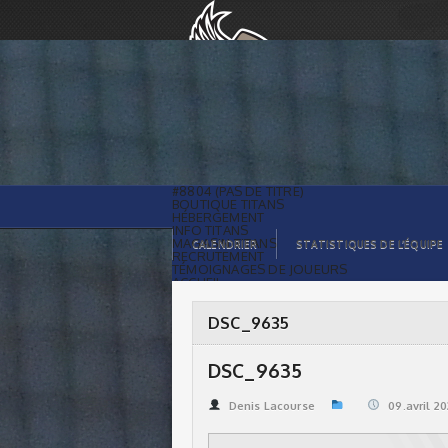
DSC_9635 | Titans de témiscaming
#8804 (PAS DE TITRE)
BOUTIQUE TITANS
HÉBERGEMENT
INFO TITANS
MAGASIN TITANS
CALENDRIER
STATISTIQUES DE L’ÉQUIPE
RECRUTEMENT
TÉMOIGNAGES DE JOUEURS
ACCUEIL
BILLETS
CONTACTS
GALERIE PHOTOS
DSC_9635
STATISTIQUES
ORGANISATION
JOUEURS
DSC_9635
CALENDRIER
GALERIE VIDÉOS
COMMANDITAIRES
Denis Lacourse
09.avril 2
LIGUE
STATISTIQUES DE LA LIGUE