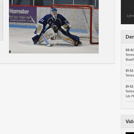
Lynx
Der
03-0
Temis
Bradf
31-12
Temis
31-12
Temis
Les P
Vid