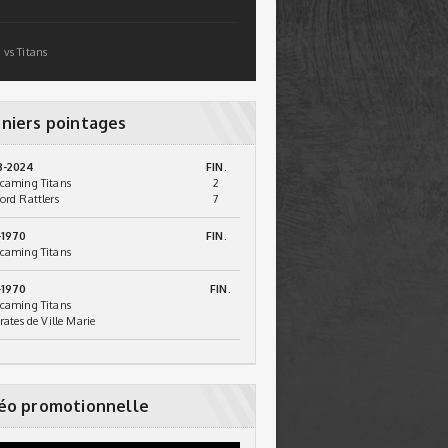
 vs Titans
niers pointages
3-2024
FIN.
caming Titans
2
ord Rattlers
7
-1970
FIN.
caming Titans
-1970
FIN.
caming Titans
irates de Ville Marie
éo promotionnelle