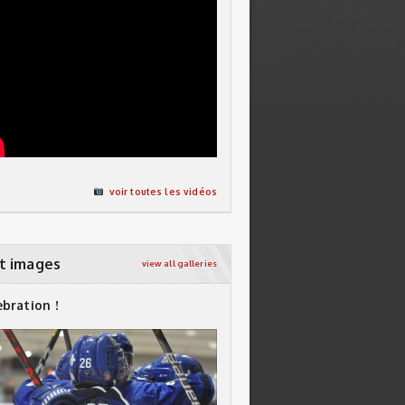
voir toutes les vidéos
t images
view all galleries
ebration !