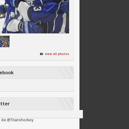
view all photos
cebook
tter
 de @Titanshockey